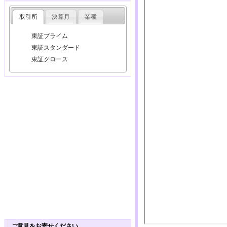
取引所
決算月
業種
東証プライム
東証スタンダード
東証グロース
ご意見をお寄せください