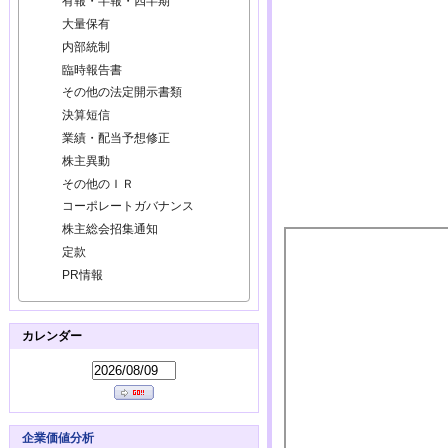
有報・半報・四半期
大量保有
内部統制
臨時報告書
その他の法定開示書類
決算短信
業績・配当予想修正
株主異動
その他のＩＲ
コーポレートガバナンス
株主総会招集通知
定款
PR情報
カレンダー
企業価値分析