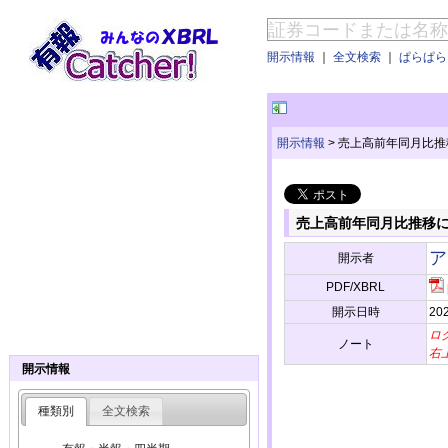
開示情報
｜
全文検索
｜
ぱらぱらE
開示情報
>
売上高前年同月比推
売上高前年同月比推移
ア
開示者
PDF/XBRL
開示日時
202
ロ
ノート
右
開示情報
種類別
全文検索