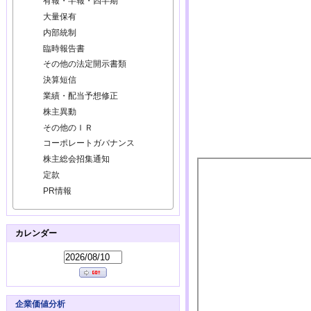
有報・半報・四半期
大量保有
内部統制
臨時報告書
その他の法定開示書類
決算短信
業績・配当予想修正
株主異動
その他のＩＲ
コーポレートガバナンス
株主総会招集通知
定款
PR情報
カレンダー
企業価値分析