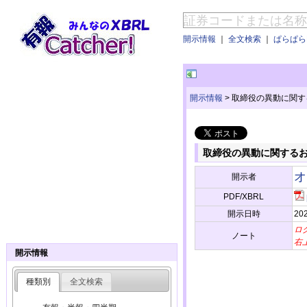
開示情報
｜
全文検索
｜
ぱらぱらE
開示情報
>
取締役の異動に関す
取締役の異動に関する
オ
開示者
PDF/XBRL
開示日時
202
ロ
ノート
右
開示情報
種類別
全文検索