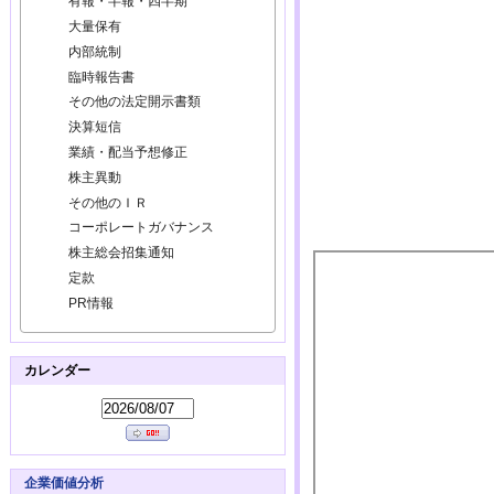
有報・半報・四半期
大量保有
内部統制
臨時報告書
その他の法定開示書類
決算短信
業績・配当予想修正
株主異動
その他のＩＲ
コーポレートガバナンス
株主総会招集通知
定款
PR情報
カレンダー
企業価値分析