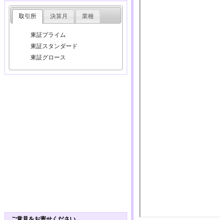
取引所
決算月
業種
東証プライム
東証スタンダード
東証グロース
ご意見をお寄せください