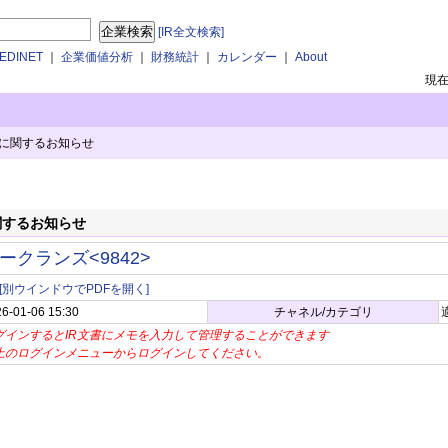
[IR全文検索]
DINET
｜
企業価値分析
｜
財務統計
｜
カレンダー
｜
About
現
に関するお知らせ
関するお知らせ
ークランズ<9842>
[別ウインドウでPDFを開く]
6-01-06 15:30
チャネル/カテゴリ
グインするとIR文書にメモを入力して管理することができます
上のログインメニューからログインしてください。