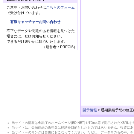
ご意見・お問い合わせは
こちらのフォーム
で受け付けています。
有報キャッチャーお問い合わせ
不正なデータや問題のある情報を見つけた
場合には、ぜひお知らせください。
できるだけ速やかに対応いたします。
（運営者：PRECIS）
開示情報
>
通期業績予想の修正
当サイトの情報は金融庁のホームページ(EDINET)やTDnet等で開示されたX
当サイトは、金融商品の販売又は勧誘を目的としたものではありません。投資にあ
当サイトへのリンクは自由におこなってください。ただし、データそのものや、チ