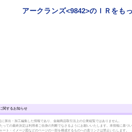
アークランズ<9842>のＩＲをも
に関するお知らせ
BRLを元に算出・加工編集した情報であり、金融商品取引法上の公衆縦覧ではありません。
たっての最終決定は利用者ご自身の判断でなさるようにお願いいたします。本情報に基づ
ャート・イメージ図などのページの一部を構成するものへの直リンクは禁止いたします。