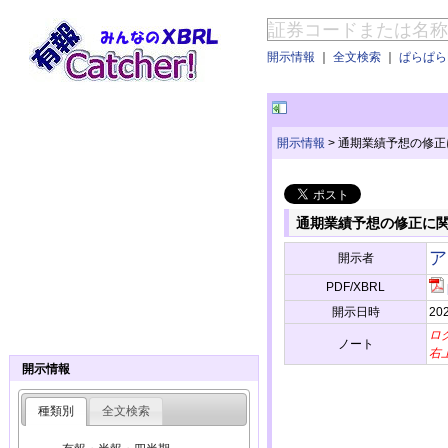
開示情報
｜
全文検索
｜
ぱらぱらE
開示情報
>
通期業績予想の修正
通期業績予想の修正に
ア
開示者
PDF/XBRL
開示日時
202
ロ
ノート
右
開示情報
種類別
全文検索