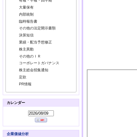
有報・半報・四半期
大量保有
内部統制
臨時報告書
その他の法定開示書類
決算短信
業績・配当予想修正
株主異動
その他のＩＲ
コーポレートガバナンス
株主総会招集通知
定款
PR情報
カレンダー
企業価値分析