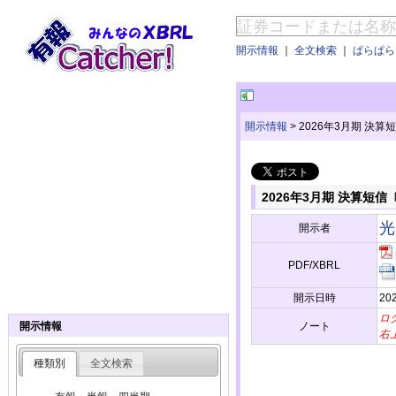
開示情報
｜
全文検索
｜
ぱらぱらE
開示情報
>
2026年3月期 決
2026年3月期 決算短
光
開示者
PDF/XBRL
開示日時
202
ロ
ノート
開示情報
右
種類別
全文検索