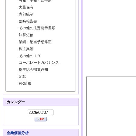
有報・半報・四半期
大量保有
内部統制
臨時報告書
その他の法定開示書類
決算短信
業績・配当予想修正
株主異動
その他のＩＲ
コーポレートガバナンス
株主総会招集通知
定款
PR情報
カレンダー
企業価値分析