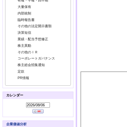
有報・半報・四半期
大量保有
内部統制
臨時報告書
その他の法定開示書類
決算短信
業績・配当予想修正
株主異動
その他のＩＲ
コーポレートガバナンス
株主総会招集通知
定款
PR情報
カレンダー
企業価値分析