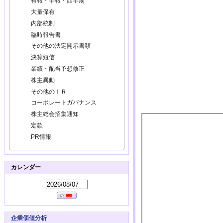
有報・半報・四半期
大量保有
内部統制
臨時報告書
その他の法定開示書類
決算短信
業績・配当予想修正
株主異動
その他のＩＲ
コーポレートガバナンス
株主総会招集通知
定款
PR情報
カレンダー
企業価値分析