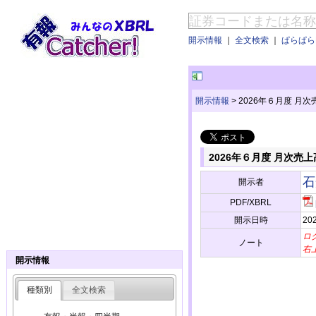
開示情報
｜
全文検索
｜
ぱらぱらE
開示情報
>
2026年６月度 月
2026年６月度 月次
石
開示者
PDF/XBRL
開示日時
202
ロ
ノート
右
開示情報
種類別
全文検索