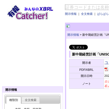
開示情報
｜
全文検索
｜
ぱらぱらE
開示情報
>
新中期経営計画「UN
新中期経営計画「UNIS
ユ
開示者
PDF/XBRL
開示日時
202
ロ
ノート
右
開示情報
種類別
全文検索