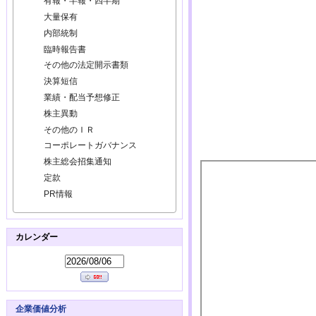
有報・半報・四半期
大量保有
内部統制
臨時報告書
その他の法定開示書類
決算短信
業績・配当予想修正
株主異動
その他のＩＲ
コーポレートガバナンス
株主総会招集通知
定款
PR情報
カレンダー
企業価値分析