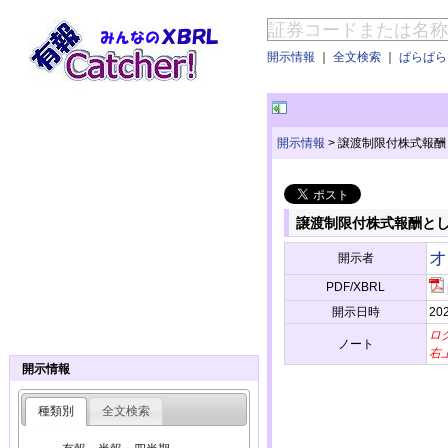
開示情報
｜
全文検索
｜
ぱらぱらE
開示情報
>
譲渡制限付株式報酬
譲渡制限付株式報酬と
オ
開示者
PDF/XBRL
開示日時
202
ロ
ノート
右
開示情報
種類別
全文検索