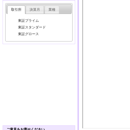
取引所
決算月
業種
東証プライム
東証スタンダード
東証グロース
ご意見をお寄せください