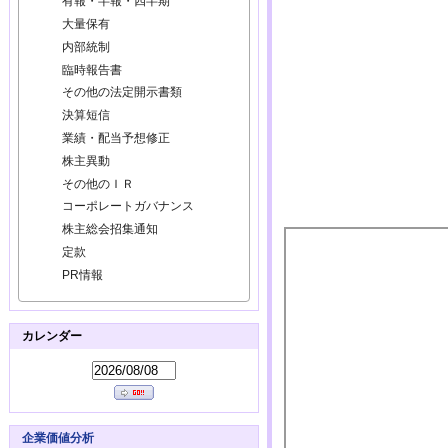
有報・半報・四半期
大量保有
内部統制
臨時報告書
その他の法定開示書類
決算短信
業績・配当予想修正
株主異動
その他のＩＲ
コーポレートガバナンス
株主総会招集通知
定款
PR情報
カレンダー
企業価値分析