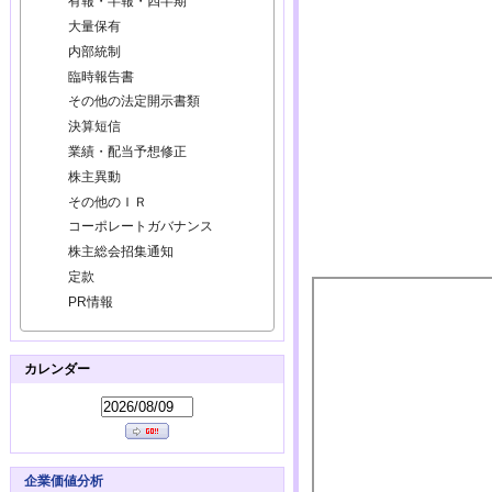
有報・半報・四半期
大量保有
内部統制
臨時報告書
その他の法定開示書類
決算短信
業績・配当予想修正
株主異動
その他のＩＲ
コーポレートガバナンス
株主総会招集通知
定款
PR情報
カレンダー
企業価値分析