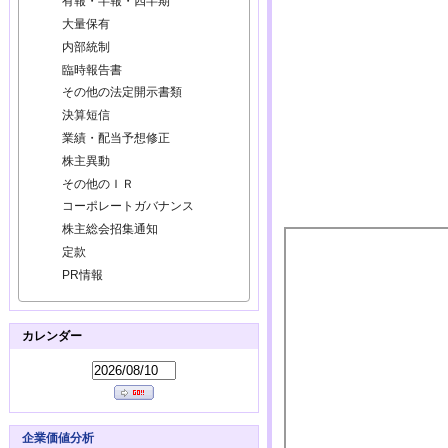
有報・半報・四半期
大量保有
内部統制
臨時報告書
その他の法定開示書類
決算短信
業績・配当予想修正
株主異動
その他のＩＲ
コーポレートガバナンス
株主総会招集通知
定款
PR情報
カレンダー
企業価値分析