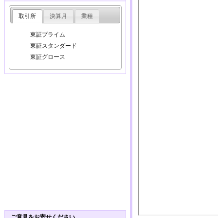
取引所
決算月
業種
東証プライム
東証スタンダード
東証グロース
ご意見をお寄せください