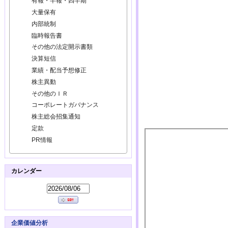
有報・半報・四半期
大量保有
内部統制
臨時報告書
その他の法定開示書類
決算短信
業績・配当予想修正
株主異動
その他のＩＲ
コーポレートガバナンス
株主総会招集通知
定款
PR情報
カレンダー
企業価値分析