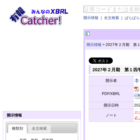
開示情報
｜
全文検索
｜
ぱらぱらE
開示情報
>
2027年２月期 第
2027年２月期 第１四
キ
開示者
PDF/XBRL
開示日時
202
ロ
ノート
開示情報
右
種類別
全文検索