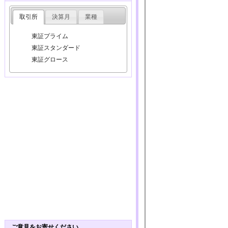
取引所
決算月
業種
東証プライム
東証スタンダード
東証グロース
ご意見をお寄せください