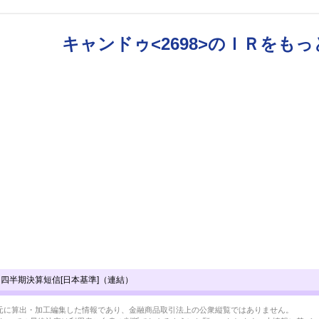
キャンドゥ<2698>のＩＲをも
１四半期決算短信[日本基準]（連結）
BRLを元に算出・加工編集した情報であり、金融商品取引法上の公衆縦覧ではありません。