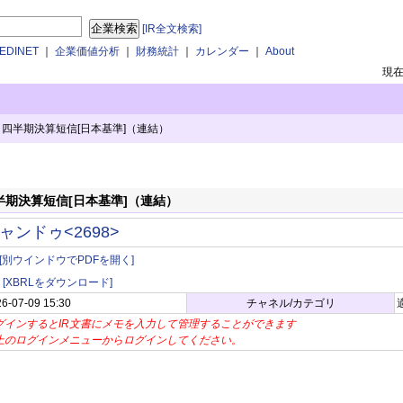
[IR全文検索]
DINET
｜
企業価値分析
｜
財務統計
｜
カレンダー
｜
About
現
１四半期決算短信[日本基準]（連結）
半期決算短信[日本基準]（連結）
ャンドゥ<2698>
[別ウインドウでPDFを開く]
[XBRLをダウンロード]
6-07-09 15:30
チャネル/カテゴリ
グインするとIR文書にメモを入力して管理することができます
上のログインメニューからログインしてください。