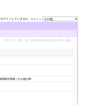
在ログインしていません
ログイン
2027年２月期 第１四半期決算短信[日本基準]（連結）
適時開示情報 / その他のIR