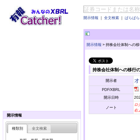
開示情報
｜
全文検索
｜
ぱらぱらE
開示情報
>
持株会社体制への移
持株会社体制への移行
オ
開示者
PDF/XBRL
開示日時
202
ロ
ノート
右
開示情報
種類別
全文検索