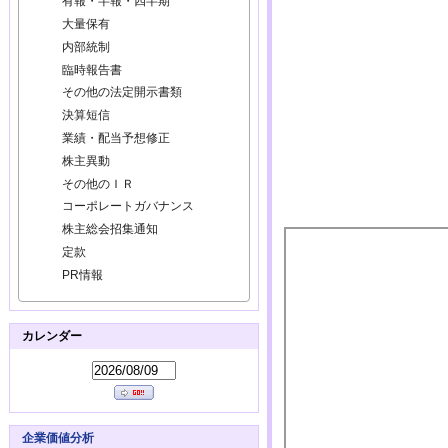
有報・半報・四半期
大量保有
内部統制
臨時報告書
その他の法定開示書類
決算短信
業績・配当予想修正
株主異動
その他のＩＲ
コーポレートガバナンス
株主総会招集通知
定款
PR情報
カレンダー
企業価値分析