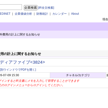
[IR全文検索]
DINET
｜
企業価値分析
｜
財務統計
｜
カレンダー
｜
About
現
外費用の計上に関するお知らせ
費用の計上に関するお知らせ
ディアファイブ<3824>
[別ウインドウでPDFを開く]
6-07-09 15:30
チャネル/カテゴリ
グインするとIR文書にメモを入力して管理することができます
上のログインメニューからログインしてください。