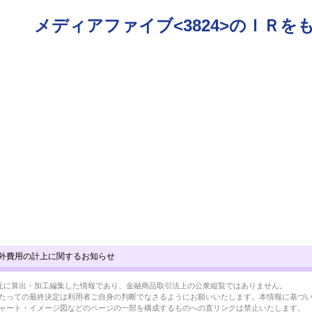
メディアファイブ<3824>のＩＲを
外費用の計上に関するお知らせ
BRLを元に算出・加工編集した情報であり、金融商品取引法上の公衆縦覧ではありません。
たっての最終決定は利用者ご自身の判断でなさるようにお願いいたします。本情報に基づ
ャート・イメージ図などのページの一部を構成するものへの直リンクは禁止いたします。