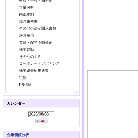
有報・半報・四半期
大量保有
内部統制
臨時報告書
その他の法定開示書類
決算短信
業績・配当予想修正
株主異動
その他のＩＲ
コーポレートガバナンス
株主総会招集通知
定款
PR情報
カレンダー
企業価値分析