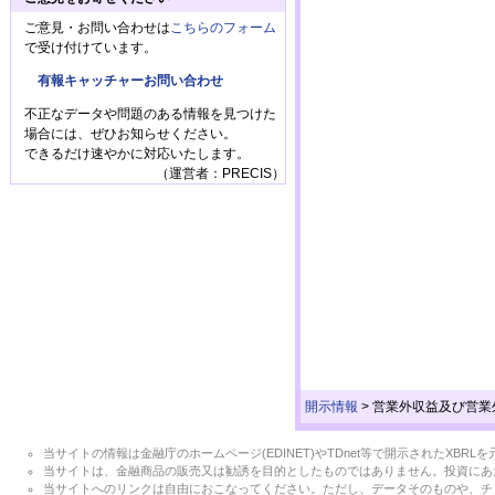
ご意見・お問い合わせは
こちらのフォーム
で受け付けています。
有報キャッチャーお問い合わせ
不正なデータや問題のある情報を見つけた
場合には、ぜひお知らせください。
できるだけ速やかに対応いたします。
（運営者：PRECIS）
開示情報
>
営業外収益及び営業
当サイトの情報は金融庁のホームページ(EDINET)やTDnet等で開示されたX
当サイトは、金融商品の販売又は勧誘を目的としたものではありません。投資にあ
当サイトへのリンクは自由におこなってください。ただし、データそのものや、チ