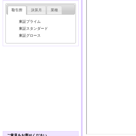
取引所
決算月
業種
東証プライム
東証スタンダード
東証グロース
ご意見をお寄せください