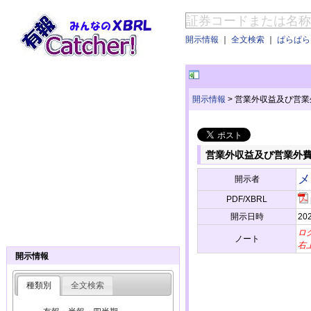
開示情報
｜
全文検索
｜
ぱらぱらE
開示情報
>
営業外収益及び営業
営業外収益及び営業外
メ
開示者
PDF/XBRL
開示日時
202
ロ
ノート
右
開示情報
種類別
全文検索