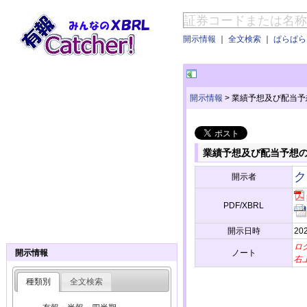
開示情報
｜
全文検索
｜
ぱらぱらE
開示情報
>
業績予想及び配当予
業績予想及び配当予想
ク
開示者
PDF/XBRL
開示日時
202
ロ
ノート
開示情報
右
種類別
全文検索