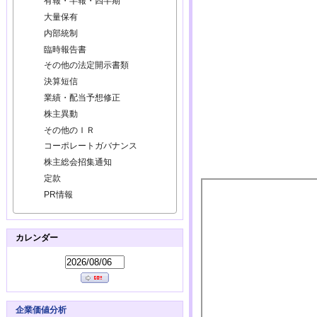
有報・半報・四半期
大量保有
内部統制
臨時報告書
その他の法定開示書類
決算短信
業績・配当予想修正
株主異動
その他のＩＲ
コーポレートガバナンス
株主総会招集通知
定款
PR情報
カレンダー
企業価値分析