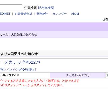
[IR全文検索]
DINET
｜
企業価値分析
｜
財務統計
｜
カレンダー
｜
About
現
カーより大口受注のお知らせ
ーより大口受注のお知らせ
Ｉメカテック<6227>
[別ウインドウでPDFを開く]
6-07-09 15:30
チャネル/カテゴリ
グインするとIR文書にメモを入力して管理することができます
上のログインメニューからログインしてください。