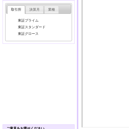
取引所
決算月
業種
東証プライム
東証スタンダード
東証グロース
ご意見をお寄せください