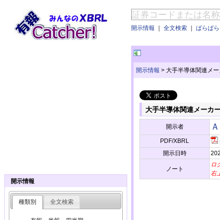
開示情報
｜
全文検索
｜
ぱらぱらE
開示情報
>
大手半導体関連メー
大手半導体関連メーカ
Ａ
開示者
PDF/XBRL
開示日時
202
ロ
ノート
右
開示情報
種類別
全文検索