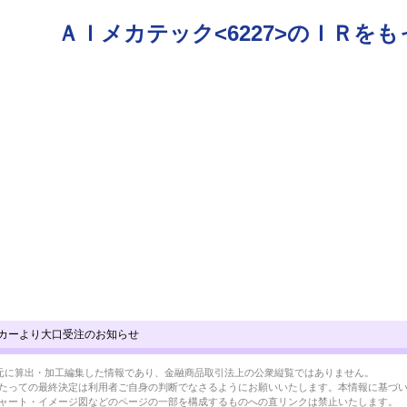
ＡＩメカテック<6227>のＩＲを
カーより大口受注のお知らせ
BRLを元に算出・加工編集した情報であり、金融商品取引法上の公衆縦覧ではありません。
たっての最終決定は利用者ご自身の判断でなさるようにお願いいたします。本情報に基づ
ャート・イメージ図などのページの一部を構成するものへの直リンクは禁止いたします。