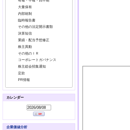
有報・半報・四半期
大量保有
内部統制
臨時報告書
その他の法定開示書類
決算短信
業績・配当予想修正
株主異動
その他のＩＲ
コーポレートガバナンス
株主総会招集通知
定款
PR情報
カレンダー
企業価値分析