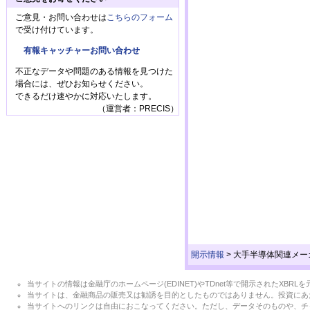
ご意見・お問い合わせは
こちらのフォーム
で受け付けています。
有報キャッチャーお問い合わせ
不正なデータや問題のある情報を見つけた
場合には、ぜひお知らせください。
できるだけ速やかに対応いたします。
（運営者：PRECIS）
開示情報
>
大手半導体関連メー
当サイトの情報は金融庁のホームページ(EDINET)やTDnet等で開示されたX
当サイトは、金融商品の販売又は勧誘を目的としたものではありません。投資にあ
当サイトへのリンクは自由におこなってください。ただし、データそのものや、チ