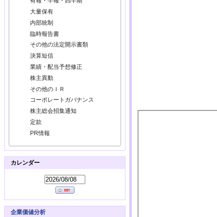
有報・半報・四半期
大量保有
内部統制
臨時報告書
その他の法定開示書類
決算短信
業績・配当予想修正
株主異動
その他のＩＲ
コーポレートガバナンス
株主総会招集通知
定款
PR情報
カレンダー
企業価値分析