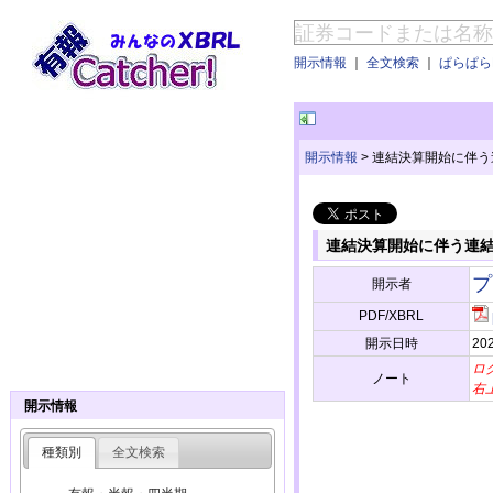
開示情報
｜
全文検索
｜
ぱらぱらE
開示情報
>
連結決算開始に伴う
連結決算開始に伴う連
プ
開示者
PDF/XBRL
開示日時
202
ロ
ノート
右
開示情報
種類別
全文検索