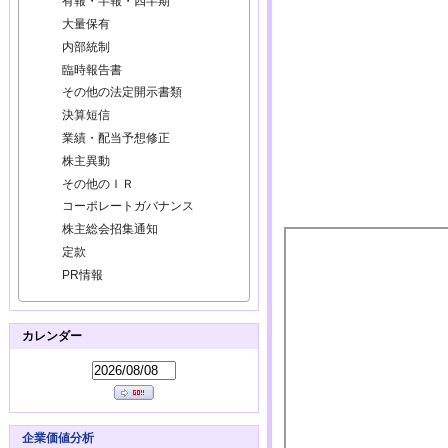
有報・半報・四半期
大量保有
内部統制
臨時報告書
その他の法定開示書類
決算短信
業績・配当予想修正
株主異動
その他のＩＲ
コーポレートガバナンス
株主総会招集通知
定款
PR情報
カレンダー
企業価値分析