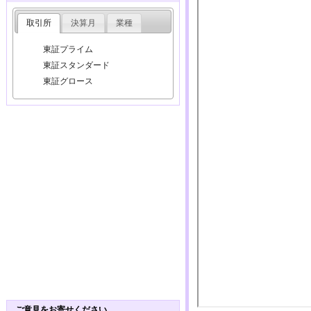
取引所
決算月
業種
東証プライム
東証スタンダード
東証グロース
ご意見をお寄せください