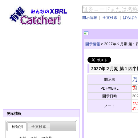
開示情報
｜
全文検索
｜
ぱらぱらE
開示情報
>
2027年２月期 第
2027年２月期 第１四
乃
開示者
PDF/XBRL
開示日時
202
ロ
ノート
右
開示情報
種類別
全文検索