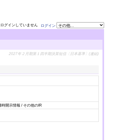
在ログインしていません
ログイン
2027年２月期第１四半期決算短信〔日本基準〕(連結)
適時開示情報 / その他のIR