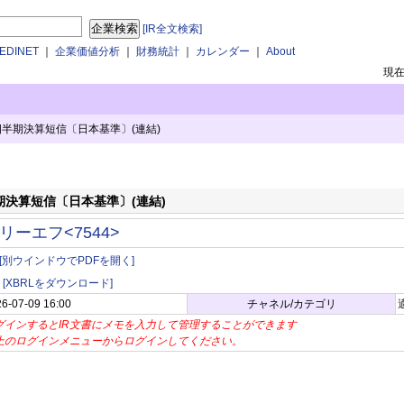
[IR全文検索]
DINET
｜
企業価値分析
｜
財務統計
｜
カレンダー
｜
About
現
四半期決算短信〔日本基準〕(連結)
期決算短信〔日本基準〕(連結)
リーエフ<7544>
[別ウインドウでPDFを開く]
[XBRLをダウンロード]
6-07-09 16:00
チャネル/カテゴリ
グインするとIR文書にメモを入力して管理することができます
上のログインメニューからログインしてください。