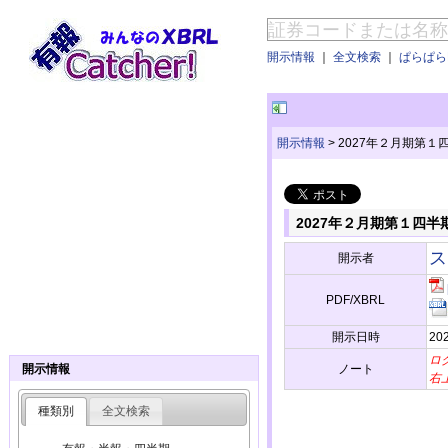
開示情報
｜
全文検索
｜
ぱらぱらE
開示情報
>
2027年２月期第１
2027年２月期第１四半
ス
開示者
PDF/XBRL
開示日時
202
ロ
ノート
開示情報
右
種類別
全文検索