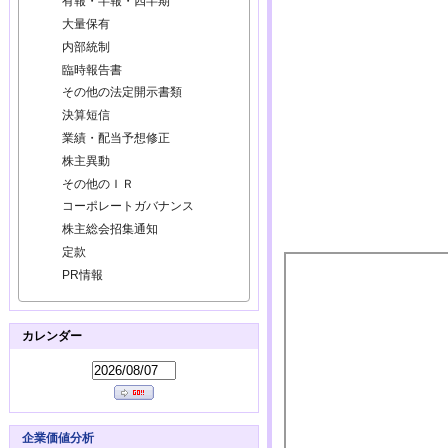
有報・半報・四半期
大量保有
内部統制
臨時報告書
その他の法定開示書類
決算短信
業績・配当予想修正
株主異動
その他のＩＲ
コーポレートガバナンス
株主総会招集通知
定款
PR情報
カレンダー
企業価値分析