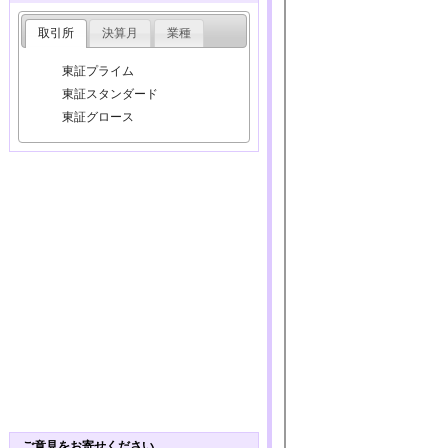
取引所
決算月
業種
東証プライム
東証スタンダード
東証グロース
ご意見をお寄せください