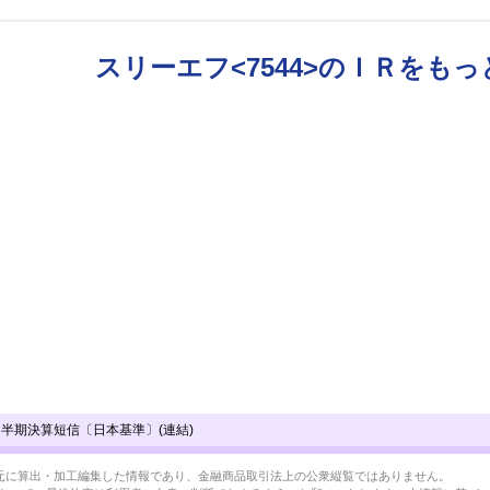
スリーエフ<7544>のＩＲをも
四半期決算短信〔日本基準〕(連結)
BRLを元に算出・加工編集した情報であり、金融商品取引法上の公衆縦覧ではありません。