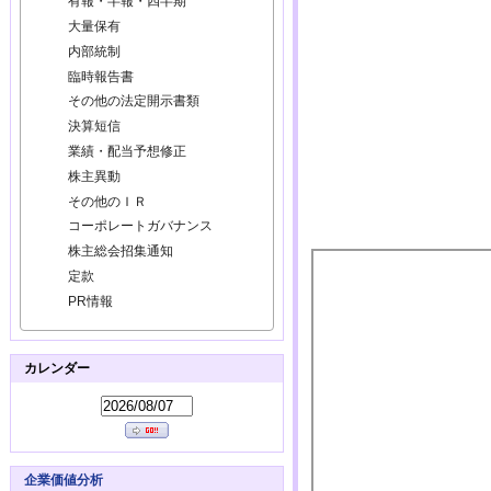
有報・半報・四半期
大量保有
内部統制
臨時報告書
その他の法定開示書類
決算短信
業績・配当予想修正
株主異動
その他のＩＲ
コーポレートガバナンス
株主総会招集通知
定款
PR情報
カレンダー
企業価値分析