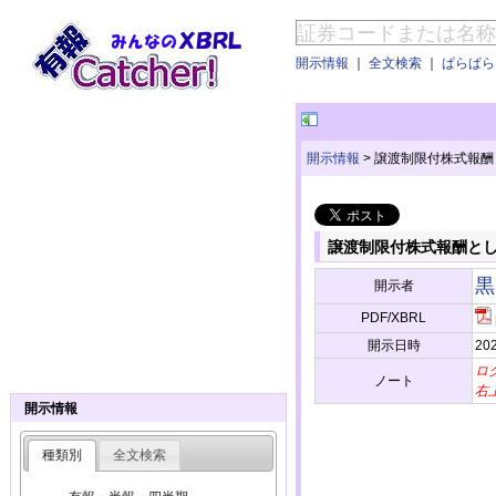
開示情報
｜
全文検索
｜
ぱらぱらE
開示情報
>
譲渡制限付株式報酬
譲渡制限付株式報酬と
黒
開示者
PDF/XBRL
開示日時
202
ロ
ノート
右
開示情報
種類別
全文検索