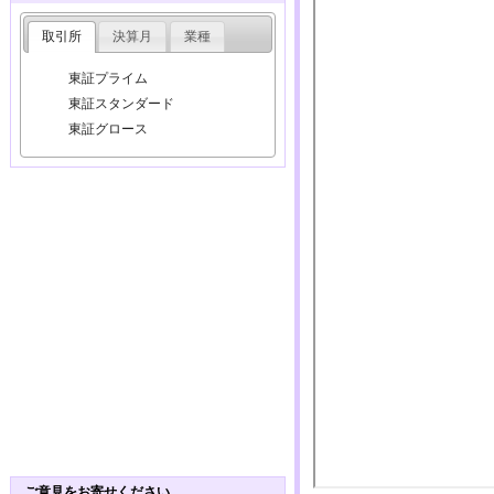
取引所
決算月
業種
東証プライム
東証スタンダード
東証グロース
ご意見をお寄せください