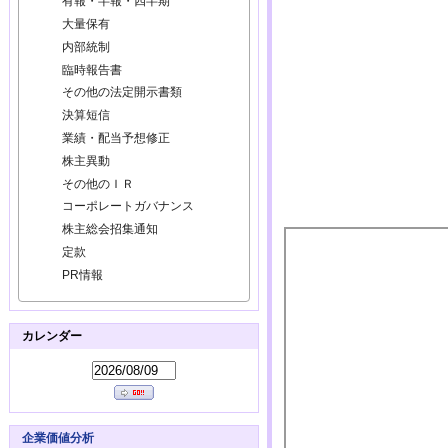
有報・半報・四半期
大量保有
内部統制
臨時報告書
その他の法定開示書類
決算短信
業績・配当予想修正
株主異動
その他のＩＲ
コーポレートガバナンス
株主総会招集通知
定款
PR情報
カレンダー
企業価値分析