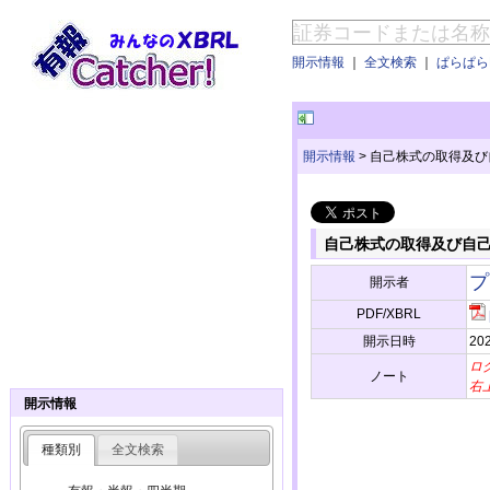
開示情報
｜
全文検索
｜
ぱらぱらE
開示情報
>
自己株式の取得及び
自己株式の取得及び自己
プ
開示者
PDF/XBRL
開示日時
202
ロ
ノート
右
開示情報
種類別
全文検索