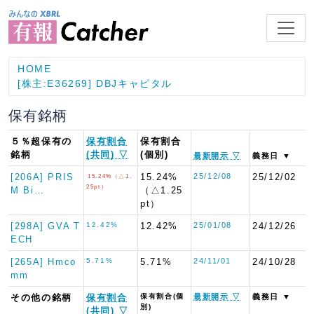
HOME
[株主:E36269] DBJキャピタル
保有銘柄
５％超保有の
保有割合
保有割合
銘柄
(共同) ▽
(個別)
最新開示 ▽
義務日 ▼
[206A] PRIS
15.24%
25/12/08
25/12/02
15.24%（△1.
25pt）
M Bi…
（△1.25
pt）
[298A] GVA T
12.42%
12.42%
25/01/08
24/12/26
ECH
[265A] Hmco
5.71%
5.71%
24/11/01
24/10/28
mm
その他の銘柄
保有割合
保有割合(個
最新開示 ▽
義務日 ▼
別)
(共同) ▽