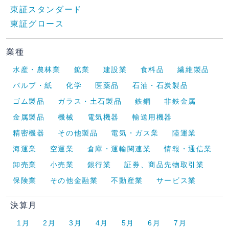
東証スタンダード
東証グロース
業種
水産・農林業
鉱業
建設業
食料品
繊維製品
パルプ・紙
化学
医薬品
石油・石炭製品
ゴム製品
ガラス・土石製品
鉄鋼
非鉄金属
金属製品
機械
電気機器
輸送用機器
精密機器
その他製品
電気・ガス業
陸運業
海運業
空運業
倉庫・運輸関連業
情報・通信業
卸売業
小売業
銀行業
証券、商品先物取引業
保険業
その他金融業
不動産業
サービス業
決算月
1月
2月
3月
4月
5月
6月
7月