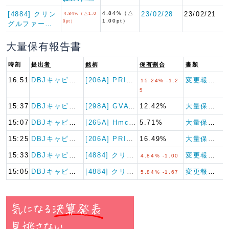
[4884] クリン
4.84%（△
23/02/28
23/02/21
4.84%（△1.0
1.00pt）
0pt）
グルファー…
大量保有報告書
時刻
提出者
銘柄
保有割合
書類
16:51
DBJキャピタル
[206A] PRISM Bi…
変更報告書
15.24% -1.2
5
15:37
DBJキャピタル
[298A] GVA TECH
12.42%
大量保有報告書
15:07
DBJキャピタル
[265A] Hmcomm
5.71%
大量保有報告書
15:25
DBJキャピタル
[206A] PRISM Bi…
16.49%
大量保有報告書
15:33
DBJキャピタル
[4884] クリングルファー…
変更報告書
4.84% -1.00
15:05
DBJキャピタル
[4884] クリングルファー…
変更報告書
5.84% -1.67