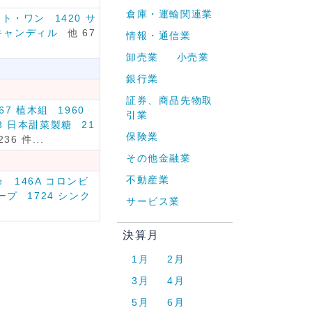
倉庫・運輸関連業
ライト・ワン
1420 サ
 キャンディル
他 67
情報・通信業
卸売業
小売業
銀行業
証券、商品先物取
867 植木組
1960
引業
08 日本甜菜製糖
21
保険業
236 件...
その他金融業
不動産業
ｅ
146A コロンビ
ープ
1724 シンク
サービス業
決算月
1月
2月
3月
4月
5月
6月