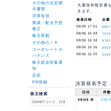
その他の法定開
大量保有報告書
示書類
きます。
決算短信
発表日時
企業
業績・配当予想
08/06 17:01
680
修正
08/06 16:48
757
株主異動
08/06 16:38
878
その他のＩＲ
08/06 16:36
855
コーポレートガ
08/06 16:35
525
バナンス
株主総会招集通
知
定款
PR情報
決算発表予定
日付
件数
株主検索
08/06
木
325 