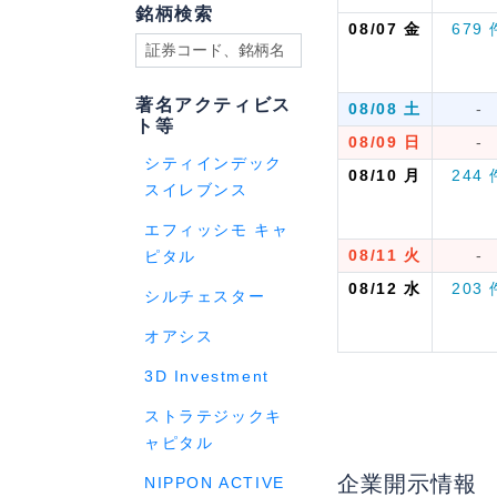
銘柄検索
08/07
金
679 
著名アクティビス
08/08
土
-
ト等
08/09
日
-
シティインデック
08/10
月
244 
スイレブンス
エフィッシモ キャ
08/11
火
-
ピタル
08/12
水
203 
シルチェスター
オアシス
3D Investment
ストラテジックキ
ャピタル
企業開示情報
NIPPON ACTIVE