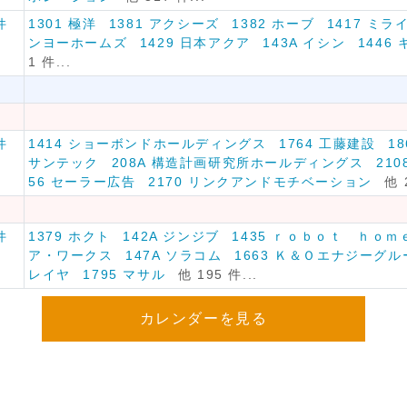
件
1301 極洋
1381 アクシーズ
1382 ホーブ
1417 ミ
ンヨーホームズ
1429 日本アクア
143A イシン
1446
1 件...
件
1414 ショーボンドホールディングス
1764 工藤建設
1
サンテック
208A 構造計画研究所ホールディングス
21
56 セーラー広告
2170 リンクアンドモチベーション
他 
件
1379 ホクト
142A ジンジブ
1435 ｒｏｂｏｔ ｈｏｍ
ア・ワークス
147A ソラコム
1663 Ｋ＆Ｏエナジーグル
レイヤ
1795 マサル
他 195 件...
カレンダーを見る