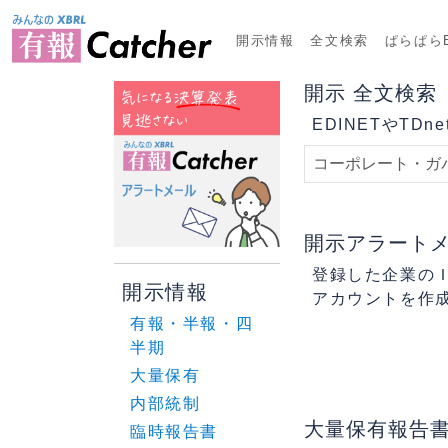
開示情報
全文検索
ぱらぱらE
開示 全文検索
EDINETやT
開示アラート
登録した企業のＩ
開示情報
アカウントを作
有報・半報・四
半期
大量保有
内部統制
大量保有報告
臨時報告書