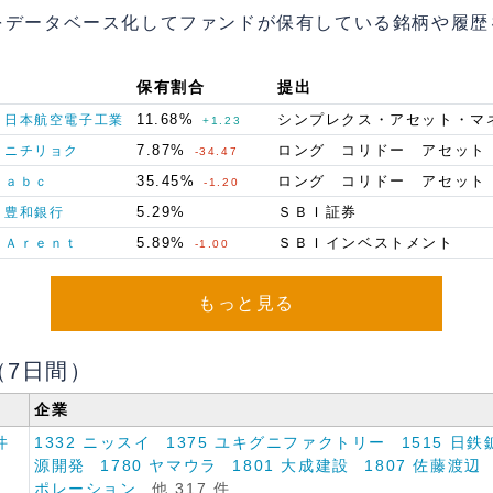
をデータベース化してファンドが保有している銘柄や履歴
保有割合
提出
7
11.68%
シンプレクス・アセット・マ
日本航空電子工業
+1.23
8
7.87%
ニチリョク
-34.47
3
35.45%
ａｂｃ
-1.20
9
5.29%
ＳＢＩ証券
豊和銀行
4
5.89%
ＳＢＩインベストメント
Ａｒｅｎｔ
-1.00
もっと見る
（7日間）
企業
件
1332 ニッスイ
1375 ユキグニファクトリー
1515 日鉄
源開発
1780 ヤマウラ
1801 大成建設
1807 佐藤渡辺
ポレーション
他 317 件...