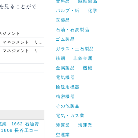
食料品
繊維製品
を見ることがで
パルプ・紙
化学
医薬品
石油・石炭製品
ネジメント
ゴム製品
ロング コリドー アセット マネジメント リミテッド(Long Corridor Asset Management Limited)
ガラス・土石製品
ロング コリドー アセット マネジメント リミテッド(Long Corridor Asset Management Limited)
鉄鋼
非鉄金属
金属製品
機械
電気機器
輸送用機器
精密機器
その他製品
電気・ガス業
鉱業
1662 石油資
陸運業
海運業
1808 長谷工コー
空運業