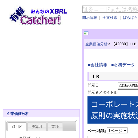
開示情報
｜
全文検索
｜
ぱらぱらE
企業価値分析
>
【42080】Ｕ
■会社情報
■財務データ
ＩＲ
開示日
開示者／タイトル
企業価値分析
取引所
決算月
業種
ページ移動