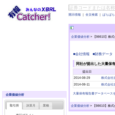
開示情報
｜
全文検索
｜
ぱらぱらE
企業価値分析
>
【98610】
■会社情報
■財務データ
同社が提出した大量保
提出日
2014-08-29
株式会社
2014-08-11
株式会社
大量保有報告書データベース
企業価値分析
取引所
決算月
業種
企業価値分析
>
【98610】株