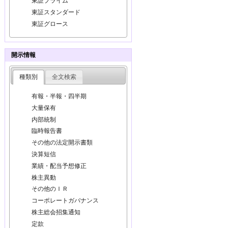
東証プライム
東証スタンダード
東証グロース
開示情報
種類別
全文検索
有報・半報・四半期
大量保有
内部統制
臨時報告書
その他の法定開示書類
決算短信
業績・配当予想修正
株主異動
その他のＩＲ
コーポレートガバナンス
株主総会招集通知
定款