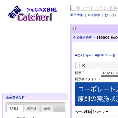
開示情報
｜
全文検索
｜
ぱらぱらE
企業価値分析
>
【35490】
■会社情報
■財務データ
ＩＲ
開示日
開示者／タイトル
企業価値分析
取引所
決算月
業種
ページ移動