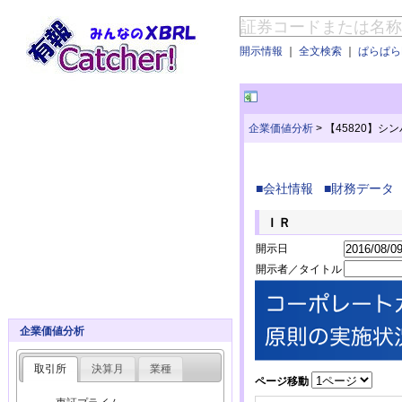
開示情報
｜
全文検索
｜
ぱらぱらE
企業価値分析
>
【45820】シ
■会社情報
■財務データ
ＩＲ
開示日
開示者／タイトル
企業価値分析
取引所
決算月
業種
ページ移動