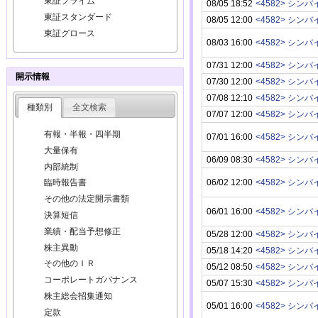
東証プライム
08/05 18:52
<4582> シン
東証スタンダード
08/05 12:00
<4582> シン
東証グロース
08/03 16:00
<4582> シン
07/31 12:00
<4582> シン
開示情報
07/30 12:00
<4582> シン
07/08 12:10
<4582> シン
種類別
全文検索
07/07 12:00
<4582> シン
有報・半報・四半期
07/01 16:00
<4582> シン
大量保有
06/09 08:30
<4582> シン
内部統制
06/02 12:00
<4582> シン
臨時報告書
その他の法定開示書類
06/01 16:00
<4582> シン
決算短信
業績・配当予想修正
05/28 12:00
<4582> シン
株主異動
05/18 14:20
<4582> シン
その他のＩＲ
05/12 08:50
<4582> シン
コーポレートガバナンス
05/07 15:30
<4582> シン
株主総会招集通知
05/01 16:00
<4582> シン
定款