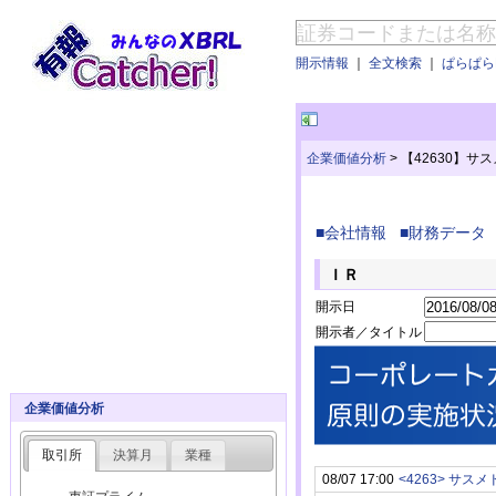
開示情報
｜
全文検索
｜
ぱらぱらE
企業価値分析
>
【42630】サ
■会社情報
■財務データ
ＩＲ
開示日
開示者／タイトル
企業価値分析
取引所
決算月
業種
08/07 17:00
<4263> サスメ