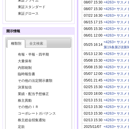
東証プライム
08/07 15:30
<4263> サスメ
東証スタンダード
08/07 15:30
<4263> サスメ
東証グロース
07/22 16:30
<4263> サスメ
06/15 17:15
<4263> サスメ
06/05 15:30
<4263> サスメ
開示情報
06/01 12:00
<4263> サスメ
<4263> サスメ
種類別
全文検索
05/25 16:14
第19条第2項第
05/13 12:30
<4263> サスメ
有報・半報・四半期
05/08 15:30
<4263> サスメ
大量保有
05/08 15:30
<4263> サスメ
内部統制
05/07 12:00
<4263> サスメ
臨時報告書
05/01 21:45
<4263> サスメ
その他の法定開示書類
02/25 15:30
<4263> サスメ
決算短信
02/20 18:00
<4263> サスメ
業績・配当予想修正
02/13 15:31
<4263> サスメ
株主異動
02/13 15:30
<4263> サスメ
その他のＩＲ
02/13 15:30
<4263> サスメ
コーポレートガバナンス
02/13 15:30
<4263> サスメ
株主総会招集通知
定款
2025/11/07
<4263> サスメ