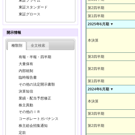
東証プライム
東証スタンダード
第2四半期
東証グロース
第1四半期
2025年6月期 ▼
開示情報
本決算
種類別
全文検索
第3四半期
有報・半報・四半期
大量保有
第2四半期
内部統制
臨時報告書
第1四半期
その他の法定開示書類
2024年6月期 ▼
決算短信
業績・配当予想修正
本決算
株主異動
その他のＩＲ
第3四半期
コーポレートガバナンス
第2四半期
株主総会招集通知
定款