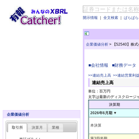
開示情報
｜
全文検索
｜
ぱらぱらE
企業価値分析
>
【52540】株
■会社情報
■財務データ
>>連結売上高
>>連結営業利
連結売上高
単位：百万円
太字は最新のディスクロージ
決算期
2026年6月期 ▼
企業価値分析
本決算
取引所
決算月
業種
第3四半期