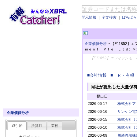
開示情報
｜
全文検索
｜
ぱらぱらE
企業価値分析
>
【E11852
ｍｅｎｔ Ｐｔｅ Ｌｔｄ）
>
【E11852】エフィッシ
■会社情報
■ＩＲ・有報
同社が提出した大量保
提出日
2026-06-17
株式会社ア
2026-06-16
サンケン電
企業価値分析
2026-06-15
株式会社リ
取引所
決算月
業種
2026-06-10
株式会社リ
2026-06-09
川崎汽船株