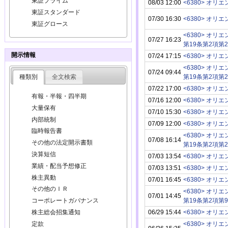
東証プライム
08/03 12:00
<6380> オ
東証スタンダード
07/30 16:30
<6380> オ
東証グロース
<6380> オ
07/27 16:23
第19条第2項第
開示情報
07/24 17:15
<6380> オ
<6380> オ
07/24 09:44
種類別
全文検索
第19条第2項第
07/22 17:00
<6380> オ
有報・半報・四半期
07/16 12:00
<6380> オ
大量保有
07/10 15:30
<6380> オ
内部統制
07/09 12:00
<6380> オ
臨時報告書
<6380> オ
07/08 16:14
その他の法定開示書類
第19条第2項第
決算短信
07/03 13:54
<6380> オ
業績・配当予想修正
07/03 13:51
<6380> オ
株主異動
07/01 16:45
<6380> オ
その他のＩＲ
<6380> オ
07/01 14:45
第19条第2項第
コーポレートガバナンス
06/29 15:44
<6380> オ
株主総会招集通知
定款
<6380> オ