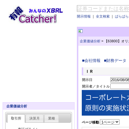
開示情報
｜
全文検索
｜
ぱらぱらE
企業価値分析
>
【63800】
■会社情報
■財務データ
ＩＲ
開示日
開示者／タイトル
企業価値分析
取引所
決算月
業種
ページ移動