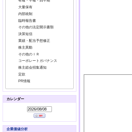
有報・半報・四半期
大量保有
内部統制
臨時報告書
その他の法定開示書類
決算短信
業績・配当予想修正
株主異動
その他のＩＲ
コーポレートガバナンス
株主総会招集通知
定款
PR情報
カレンダー
企業価値分析