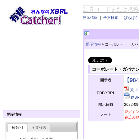
開示情報
｜
全文検索
｜
ぱらぱらE
開示情報
>
コーポレート・ガバ
コーポレート・ガバナ
【98
開示者
[別ウ
PDF/XBRL
[X
開示日時
2022-09
ログイン
ノート
開示情報
右上のロ
種類別
全文検索