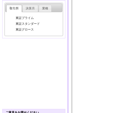
取引所
決算月
業種
東証プライム
東証スタンダード
東証グロース
ご意見をお寄せください