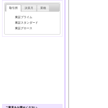
取引所
決算月
業種
東証プライム
東証スタンダード
東証グロース
ご意見をお寄せください