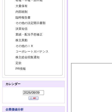
有報・半報・四半期
大量保有
内部統制
臨時報告書
その他の法定開示書類
決算短信
業績・配当予想修正
株主異動
その他のＩＲ
コーポレートガバナンス
株主総会招集通知
定款
PR情報
カレンダー
企業価値分析