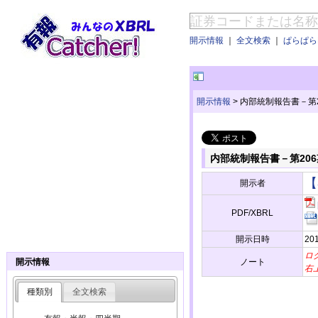
開示情報
｜
全文検索
｜
ぱらぱらE
開示情報
>
内部統制報告書－第20
内部統制報告書－第206期
【
開示者
PDF/XBRL
開示日時
20
ロ
ノート
開示情報
右
種類別
全文検索