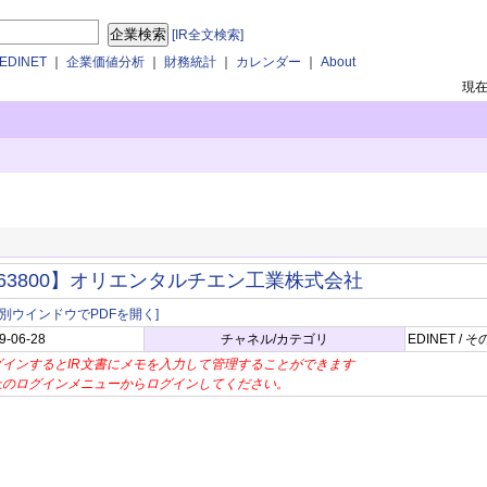
[IR全文検索]
DINET
｜
企業価値分析
｜
財務統計
｜
カレンダー
｜
About
現
63800】オリエンタルチエン工業株式会社
[別ウインドウでPDFを開く]
9-06-28
チャネル/カテゴリ
EDINET /
グインするとIR文書にメモを入力して管理することができます
上のログインメニューからログインしてください。