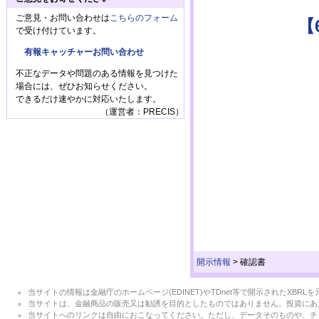
ご意見・お問い合わせは
こちらのフォーム
【
で受け付けています。
有報キャッチャーお問い合わせ
不正なデータや問題のある情報を見つけた
場合には、ぜひお知らせください。
できるだけ速やかに対応いたします。
（運営者：PRECIS）
開示情報
>
確認書
当サイトの情報は金融庁のホームページ(EDINET)やTDnet等で開示されたX
当サイトは、金融商品の販売又は勧誘を目的としたものではありません。投資にあ
当サイトへのリンクは自由におこなってください。ただし、データそのものや、チ