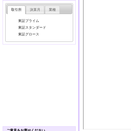
取引所
決算月
業種
東証プライム
東証スタンダード
東証グロース
ご意見をお寄せください