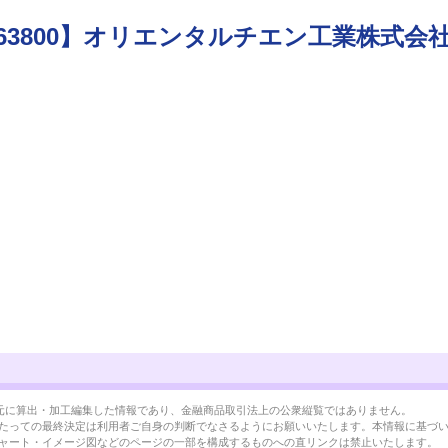
63800】オリエンタルチエン工業株式会
BRLを元に算出・加工編集した情報であり、金融商品取引法上の公衆縦覧ではありません。
たっての最終決定は利用者ご自身の判断でなさるようにお願いいたします。本情報に基づ
ャート・イメージ図などのページの一部を構成するものへの直リンクは禁止いたします。