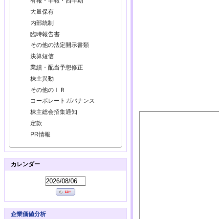
有報・半報・四半期
大量保有
内部統制
臨時報告書
その他の法定開示書類
決算短信
業績・配当予想修正
株主異動
その他のＩＲ
コーポレートガバナンス
株主総会招集通知
定款
PR情報
カレンダー
企業価値分析