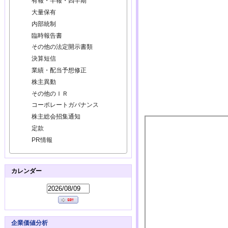
有報・半報・四半期
大量保有
内部統制
臨時報告書
その他の法定開示書類
決算短信
業績・配当予想修正
株主異動
その他のＩＲ
コーポレートガバナンス
株主総会招集通知
定款
PR情報
カレンダー
企業価値分析