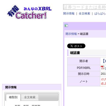
開示情報
｜
全文検索
｜
ぱらぱらE
開示情報
>
確認書
確認書
【
開示者
PDF/XBRL
開示日時
201
ロ
ノート
右
開示情報
種類別
全文検索