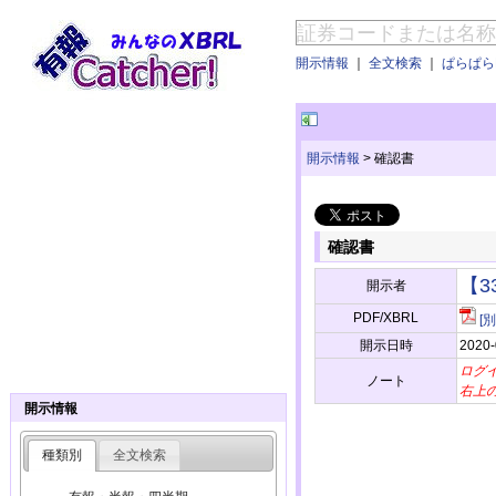
開示情報
｜
全文検索
｜
ぱらぱらE
開示情報
>
確認書
確認書
【3
開示者
PDF/XBRL
[
開示日時
2020-
ログ
ノート
右上
開示情報
種類別
全文検索