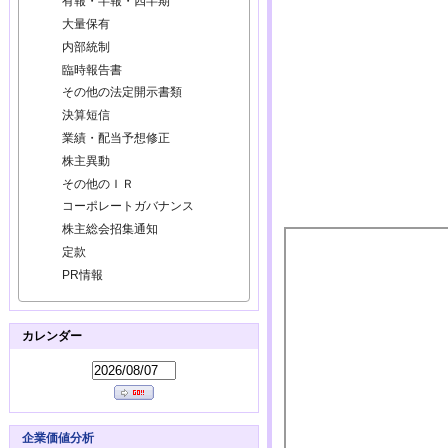
有報・半報・四半期
大量保有
内部統制
臨時報告書
その他の法定開示書類
決算短信
業績・配当予想修正
株主異動
その他のＩＲ
コーポレートガバナンス
株主総会招集通知
定款
PR情報
カレンダー
企業価値分析