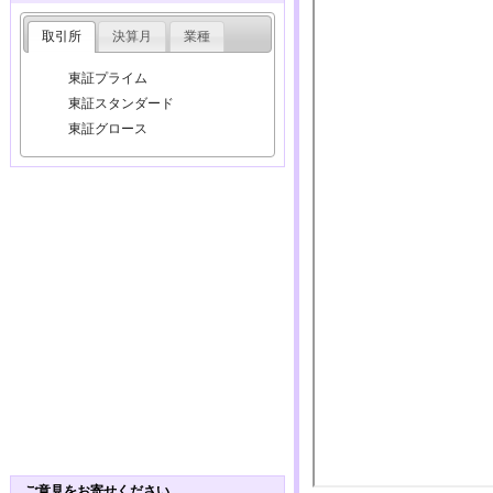
取引所
決算月
業種
東証プライム
東証スタンダード
東証グロース
ご意見をお寄せください