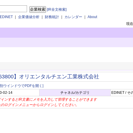
[IR全文検索]
DINET
｜
企業価値分析
｜
財務統計
｜
カレンダー
｜
About
現
63800】オリエンタルチエン工業株式会社
[別ウインドウでPDFを開く]
0-02-14
チャネル/カテゴリ
EDINET /
グインするとIR文書にメモを入力して管理することができます
上のログインメニューからログインしてください。