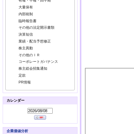
有報・半報・四半期
大量保有
内部統制
臨時報告書
その他の法定開示書類
決算短信
業績・配当予想修正
株主異動
その他のＩＲ
コーポレートガバナンス
株主総会招集通知
定款
PR情報
カレンダー
企業価値分析