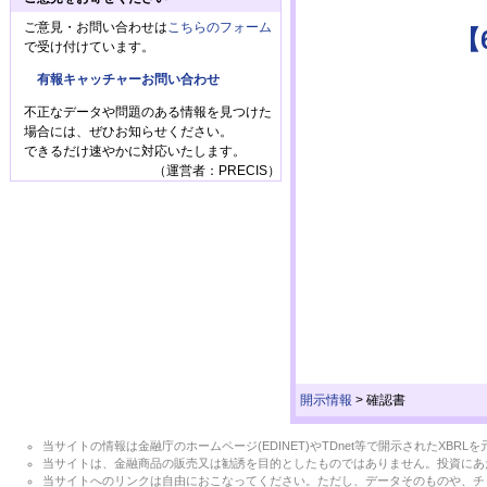
ご意見・お問い合わせは
こちらのフォーム
【
で受け付けています。
有報キャッチャーお問い合わせ
不正なデータや問題のある情報を見つけた
場合には、ぜひお知らせください。
できるだけ速やかに対応いたします。
（運営者：PRECIS）
開示情報
>
確認書
当サイトの情報は金融庁のホームページ(EDINET)やTDnet等で開示されたX
当サイトは、金融商品の販売又は勧誘を目的としたものではありません。投資にあ
当サイトへのリンクは自由におこなってください。ただし、データそのものや、チ