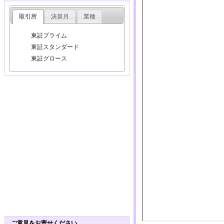
取引所
決算月
業種
東証プライム
東証スタンダード
東証グロース
ご意見をお寄せください