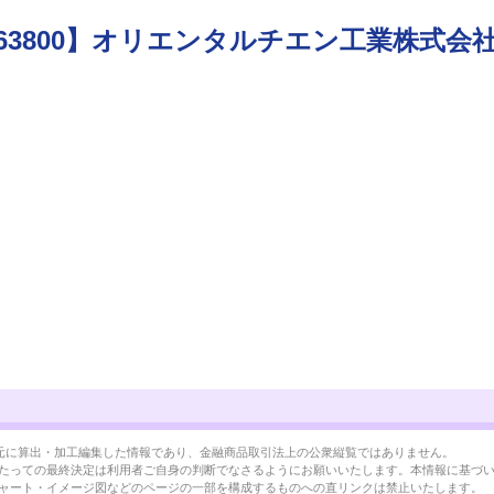
63800】オリエンタルチエン工業株式会
BRLを元に算出・加工編集した情報であり、金融商品取引法上の公衆縦覧ではありません。
たっての最終決定は利用者ご自身の判断でなさるようにお願いいたします。本情報に基づ
ャート・イメージ図などのページの一部を構成するものへの直リンクは禁止いたします。