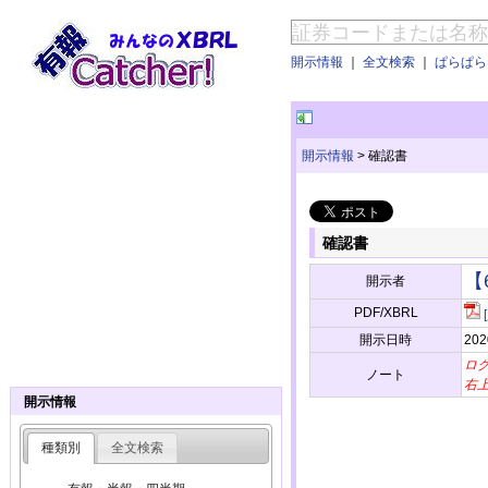
開示情報
｜
全文検索
｜
ぱらぱらE
開示情報
>
確認書
確認書
【
開示者
PDF/XBRL
開示日時
202
ロ
ノート
右
開示情報
種類別
全文検索