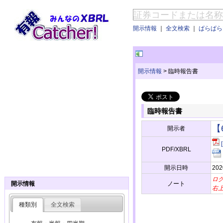
開示情報
｜
全文検索
｜
ぱらぱらE
開示情報
>
臨時報告書
臨時報告書
【
開示者
PDF/XBRL
開示日時
202
ロ
ノート
開示情報
右
種類別
全文検索