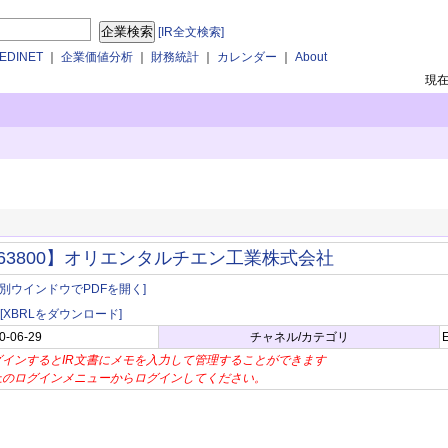
[IR全文検索]
DINET
｜
企業価値分析
｜
財務統計
｜
カレンダー
｜
About
現
63800】オリエンタルチエン工業株式会社
[別ウインドウでPDFを開く]
[XBRLをダウンロード]
0-06-29
チャネル/カテゴリ
グインするとIR文書にメモを入力して管理することができます
上のログインメニューからログインしてください。