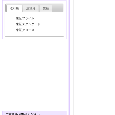
取引所
決算月
業種
東証プライム
東証スタンダード
東証グロース
ご意見をお寄せください