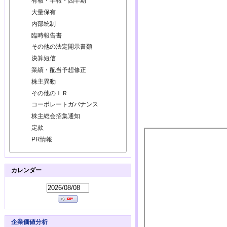
有報・半報・四半期
大量保有
内部統制
臨時報告書
その他の法定開示書類
決算短信
業績・配当予想修正
株主異動
その他のＩＲ
コーポレートガバナンス
株主総会招集通知
定款
PR情報
カレンダー
企業価値分析