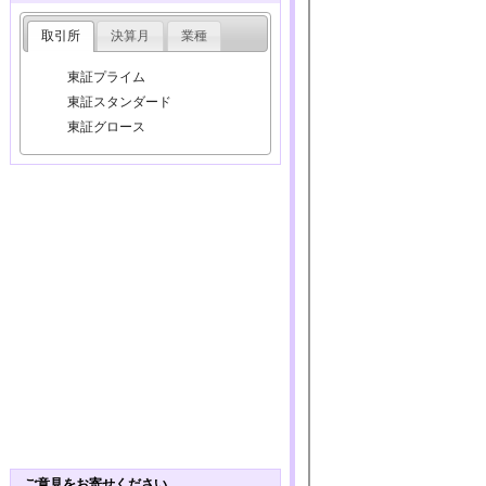
取引所
決算月
業種
東証プライム
東証スタンダード
東証グロース
ご意見をお寄せください