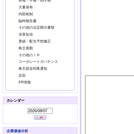
有報・半報・四半期
大量保有
内部統制
臨時報告書
その他の法定開示書類
決算短信
業績・配当予想修正
株主異動
その他のＩＲ
コーポレートガバナンス
株主総会招集通知
定款
PR情報
カレンダー
企業価値分析