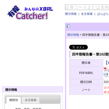
開示情報
｜
全文検索
｜
ぱらぱらE
開示情報
>
四半期報告書－第102
四半期報告書－第102期第
【
開示者
PDF/XBRL
開示日時
202
ロ
ノート
開示情報
右
種類別
全文検索