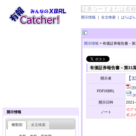
開示情報
｜
全文検索
｜
ぱらぱらE
開示情報
>
有価証券報告書－第3
有価証券報告書－第31期
【3
開示者
[
PDF/XBRL
[
開示日時
2021-
ログ
ノート
開示情報
右上
種類別
全文検索