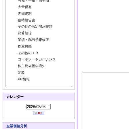
有報・半報・四半期
大量保有
内部統制
臨時報告書
その他の法定開示書類
決算短信
業績・配当予想修正
株主異動
その他のＩＲ
コーポレートガバナンス
株主総会招集通知
定款
PR情報
カレンダー
企業価値分析