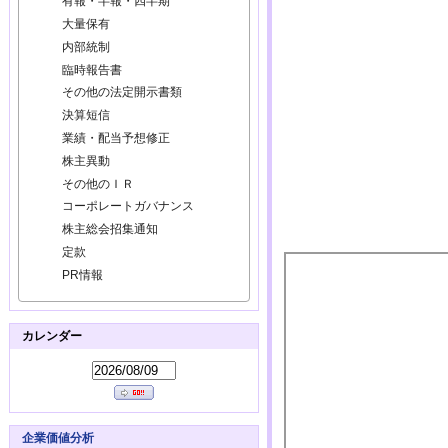
有報・半報・四半期
大量保有
内部統制
臨時報告書
その他の法定開示書類
決算短信
業績・配当予想修正
株主異動
その他のＩＲ
コーポレートガバナンス
株主総会招集通知
定款
PR情報
カレンダー
企業価値分析