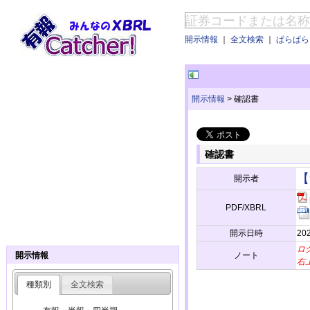
開示情報
｜
全文検索
｜
ぱらぱらE
開示情報
>
確認書
確認書
【
開示者
PDF/XBRL
開示日時
20
ロ
ノート
開示情報
右
種類別
全文検索