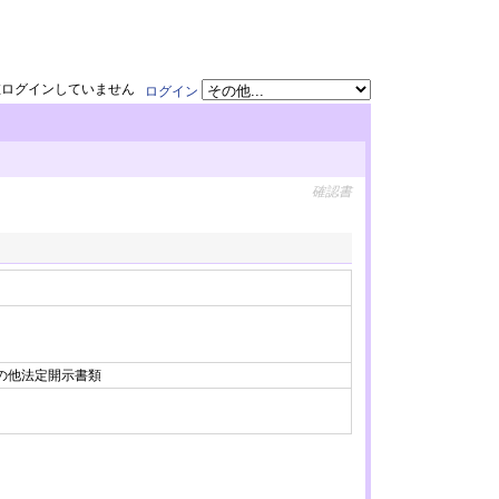
在ログインしていません
ログイン
確認書
/ その他法定開示書類