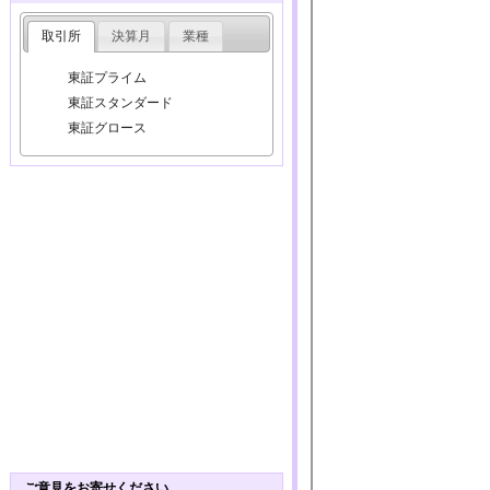
取引所
決算月
業種
東証プライム
東証スタンダード
東証グロース
ご意見をお寄せください