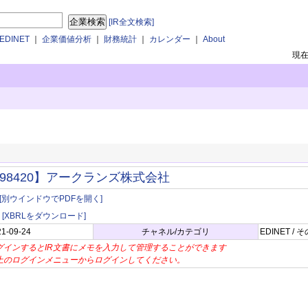
[IR全文検索]
DINET
｜
企業価値分析
｜
財務統計
｜
カレンダー
｜
About
現
98420】アークランズ株式会社
[別ウインドウでPDFを開く]
[XBRLをダウンロード]
21-09-24
チャネル/カテゴリ
EDINET 
グインするとIR文書にメモを入力して管理することができます
上のログインメニューからログインしてください。