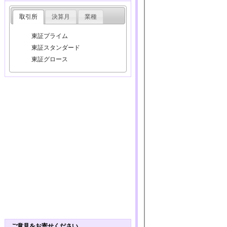
取引所
決算月
業種
東証プライム
東証スタンダード
東証グロース
ご意見をお寄せください