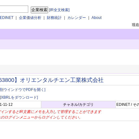
[IR全文検索]
DINET
｜
企業価値分析
｜
財務統計
｜
カレンダー
｜
About
現
63800】オリエンタルチエン工業株式会社
[別ウインドウでPDFを開く]
[XBRLをダウンロード]
1-11-12
チャネル/カテゴリ
EDINET /
グインするとIR文書にメモを入力して管理することができます
上のログインメニューからログインしてください。