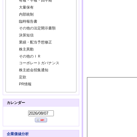
有報・半報・四半期
大量保有
内部統制
臨時報告書
その他の法定開示書類
決算短信
業績・配当予想修正
株主異動
その他のＩＲ
コーポレートガバナンス
株主総会招集通知
定款
PR情報
カレンダー
企業価値分析