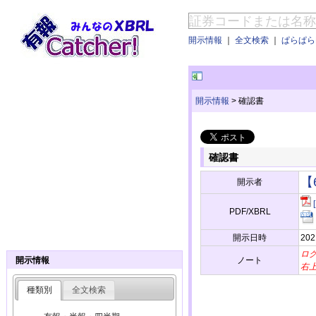
開示情報
｜
全文検索
｜
ぱらぱらE
開示情報
>
確認書
確認書
【
開示者
PDF/XBRL
開示日時
202
ロ
ノート
開示情報
右
種類別
全文検索