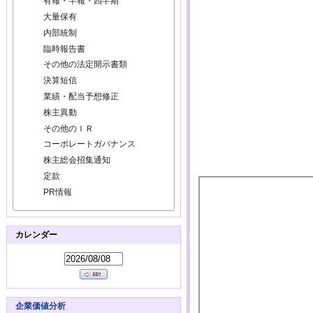
有報・半報・四半期
大量保有
内部統制
臨時報告書
その他の法定開示書類
決算短信
業績・配当予想修正
株主異動
その他のＩＲ
コーポレートガバナンス
株主総会招集通知
定款
PR情報
カレンダー
企業価値分析