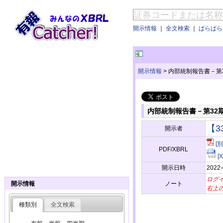
開示情報
｜
全文検索
｜
ぱらぱらE
開示情報
>
内部統制報告書－第3
内部統制報告書－第32期
【3
開示者
[
PDF/XBRL
[
開示日時
2022-
ログ
ノート
開示情報
右上
種類別
全文検索