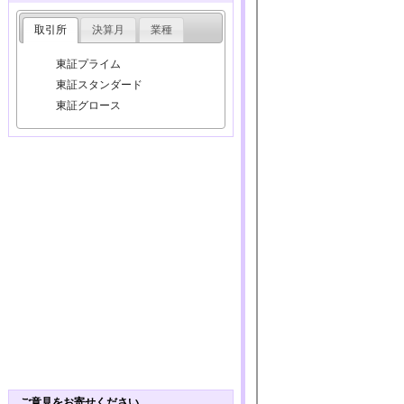
取引所
決算月
業種
東証プライム
東証スタンダード
東証グロース
ご意見をお寄せください