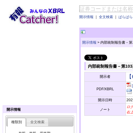
開示情報
｜
全文検索
｜
ぱらぱらE
開示情報
>
内部統制報告書－第10
内部統制報告書－第103期
【
開示者
PDF/XBRL
開示日時
202
ロ
ノート
開示情報
右
種類別
全文検索