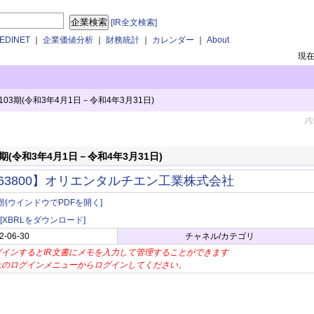
[IR全文検索]
DINET
｜
企業価値分析
｜
財務統計
｜
カレンダー
｜
About
現
3期(令和3年4月1日－令和4年3月31日)
内
(令和3年4月1日－令和4年3月31日)
63800】オリエンタルチエン工業株式会社
[別ウインドウでPDFを開く]
[XBRLをダウンロード]
2-06-30
チャネル/カテゴリ
グインするとIR文書にメモを入力して管理することができます
上のログインメニューからログインしてください。