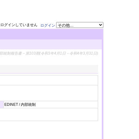
在ログインしていません
ログイン
部統制報告書－第103期(令和3年4月1日－令和4年3月31日)
EDINET / 内部統制