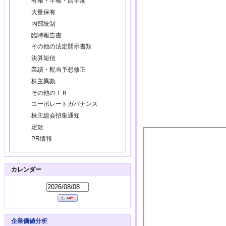
有報・半報・四半期
大量保有
内部統制
臨時報告書
その他の法定開示書類
決算短信
業績・配当予想修正
株主異動
その他のＩＲ
コーポレートガバナンス
株主総会招集通知
定款
PR情報
カレンダー
企業価値分析