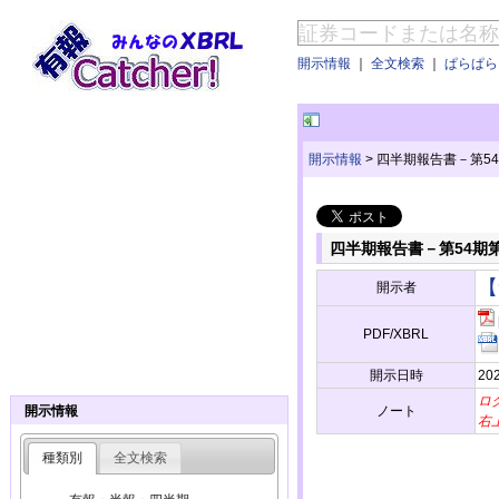
開示情報
｜
全文検索
｜
ぱらぱらE
開示情報
>
四半期報告書－第54
四半期報告書－第54期第
【
開示者
PDF/XBRL
開示日時
20
ロ
ノート
開示情報
右
種類別
全文検索