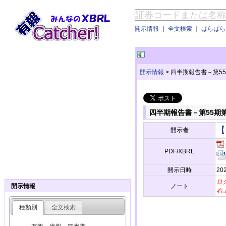
開示情報
｜
全文検索
｜
ぱらぱらE
開示情報
>
四半期報告書－第55期第3
四半期報告書－第55期第3四半
【
開示者
PDF/XBRL
開示日時
20
ロ
ノート
開示情報
右
種類別
全文検索