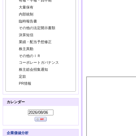
有報・半報・四半期
大量保有
内部統制
臨時報告書
その他の法定開示書類
決算短信
業績・配当予想修正
株主異動
その他のＩＲ
コーポレートガバナンス
株主総会招集通知
定款
PR情報
カレンダー
企業価値分析