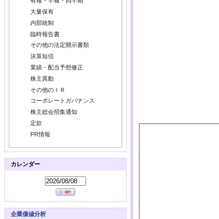
有報・半報・四半期
大量保有
内部統制
臨時報告書
その他の法定開示書類
決算短信
業績・配当予想修正
株主異動
その他のＩＲ
コーポレートガバナンス
株主総会招集通知
定款
PR情報
カレンダー
企業価値分析