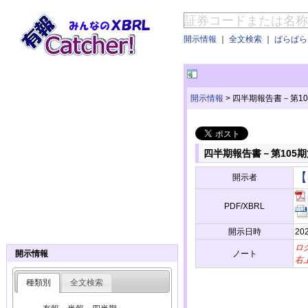
開示情報
｜
全文検索
｜
ぱらぱらE
開示情報
>
四半期報告書－第105期第
四半期報告書－第105期第3四
【
開示者
PDF/XBRL
開示日時
20
ロ
ノート
開示情報
右
種類別
全文検索