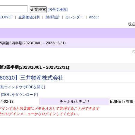
[IR全文検索]
DINET
｜
企業価値分析
｜
財務統計
｜
カレンダー
｜
About
現
3四半期(2023/10/01－2023/12/31)
四
半期(2023/10/01－2023/12/31)
80310】三井物産株式会社
[別ウインドウでPDFを開く]
[XBRLをダウンロード]
24-02-13
チャネル/カテゴリ
EDINET / 
グインするとIR文書にメモを入力して管理することができます
上のログインメニューからログインしてください。