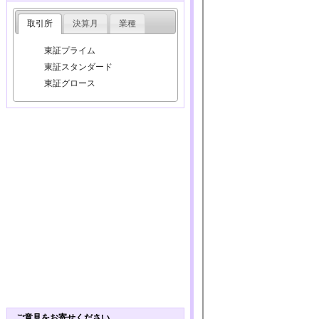
取引所
決算月
業種
東証プライム
東証スタンダード
東証グロース
ご意見をお寄せください