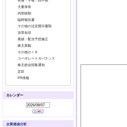
有報・半報・四半期
大量保有
内部統制
臨時報告書
その他の法定開示書類
決算短信
業績・配当予想修正
株主異動
その他のＩＲ
コーポレートガバナンス
株主総会招集通知
定款
PR情報
カレンダー
企業価値分析