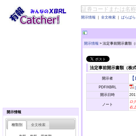
開示情報
｜
全文検索
｜
ぱらぱらE
開示情報
>
法定事前開示書類（
法定事前開示書類（株
【
開示者
PDF/XBRL
開示日時
201
ロ
ノート
右
開示情報
種類別
全文検索