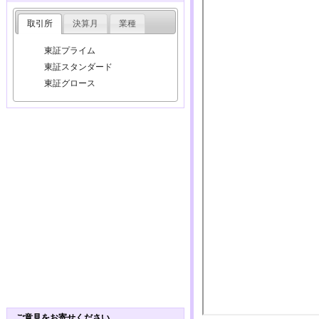
取引所
決算月
業種
東証プライム
東証スタンダード
東証グロース
ご意見をお寄せください