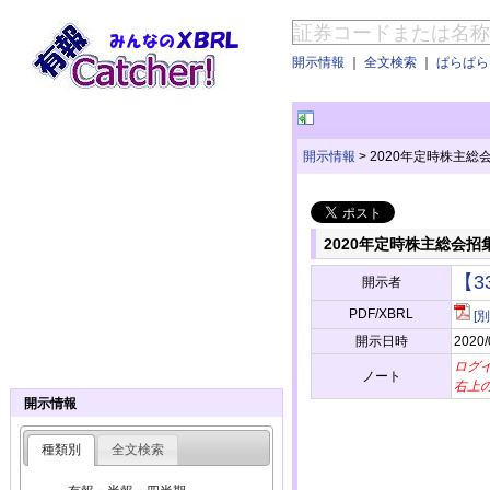
開示情報
｜
全文検索
｜
ぱらぱらE
開示情報
>
2020年定時株主総
2020年定時株主総会招
【3
開示者
PDF/XBRL
[
開示日時
2020/
ログ
ノート
右上
開示情報
種類別
全文検索