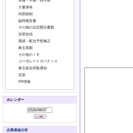
有報・半報・四半期
大量保有
内部統制
臨時報告書
その他の法定開示書類
決算短信
業績・配当予想修正
株主異動
その他のＩＲ
コーポレートガバナンス
株主総会招集通知
定款
PR情報
カレンダー
企業価値分析