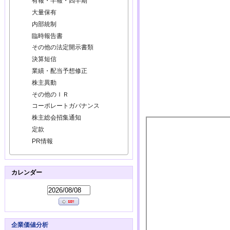
有報・半報・四半期
大量保有
内部統制
臨時報告書
その他の法定開示書類
決算短信
業績・配当予想修正
株主異動
その他のＩＲ
コーポレートガバナンス
株主総会招集通知
定款
PR情報
カレンダー
企業価値分析