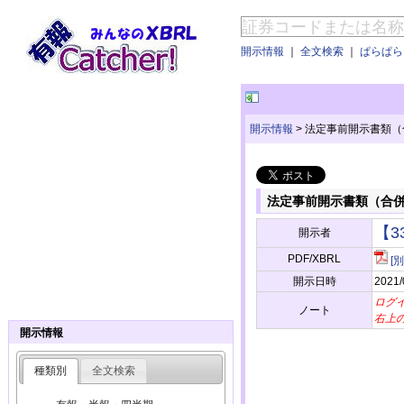
開示情報
｜
全文検索
｜
ぱらぱらE
開示情報
>
法定事前開示書類（
法定事前開示書類（合併
【3
開示者
PDF/XBRL
[
開示日時
2021/
ログ
ノート
右上
開示情報
種類別
全文検索